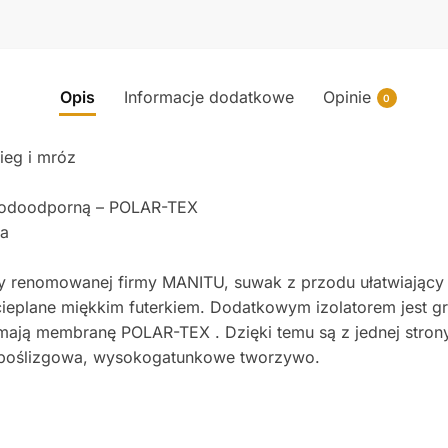
Opis
Informacje dodatkowe
Opinie
0
eg i mróz
wodoodporną – POLAR-TEX
na
y renomowanej firmy MANITU, suwak z przodu ułatwiający z
ieplane miękkim futerkiem. Dodatkowym izolatorem jest g
 mają membranę POLAR-TEX . Dzięki temu są z jednej stron
ypoślizgowa, wysokogatunkowe tworzywo.