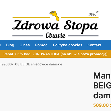
e
Blog
O nas
Pomoc
Polityka cookies
Kontakt
Rabat ⚡ 5% kod: ZDROWASTOPA (na obuwie poza promocją)
u 990367-08 BEIGE śniegowce damskie
Man
BEI
dam
509,00