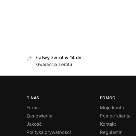
DAMSKIE
,
ŚNIEGOWCE
Manitu 990091-92 SILBER śniegowce damskie
529,00
zł
Łatwy zwrot w 14 dni
Gwarancja zwrotu
O NAS
POMOC
Firma
Moje konto
Zamówienia
Pomoc klienta
Jakość
Kontakt
Polityka prywatności
Regulamin