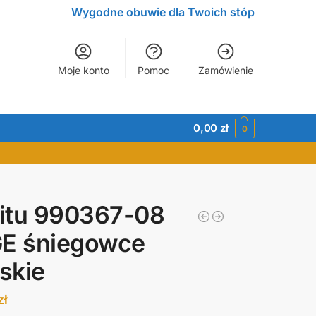
Wygodne obuwie dla Twoich stóp
Moje konto
Pomoc
Zamówienie
0,00
zł
0
itu 990367-08
GE śniegowce
skie
zł