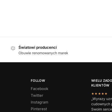
Światowi producenci
Obuwie renomowanych marek
FOLLOW
WIELU ZAD
KLIENTÓW
Facebook
★★★★★
Twitter
„Wyrazy uzn
Instagram
cudownych p
Pinterest
Swoim serc