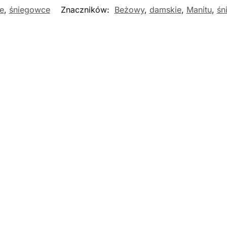
e
,
śniegowce
Znaczników:
Beżowy
,
damskie
,
Manitu
,
śn