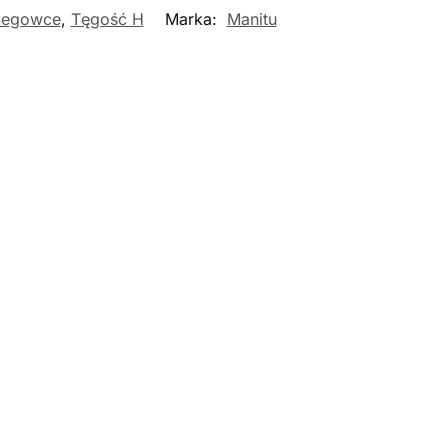
iegowce
,
Tęgość H
Marka:
Manitu