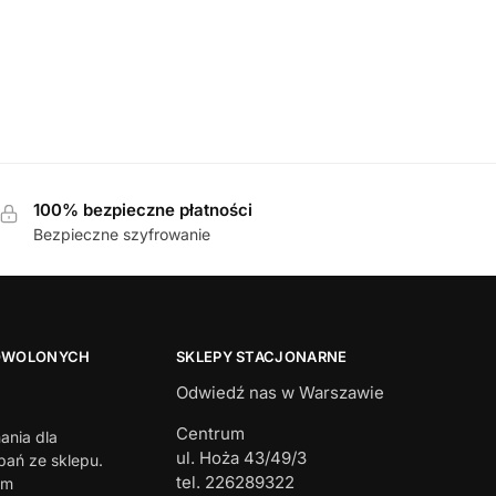
100% bezpieczne płatności
Bezpieczne szyfrowanie
OWOLONYCH
SKLEPY STACJONARNE
Odwiedź nas w Warszawie
Centrum
ania dla
ul. Hoża 43/49/3
ań ze sklepu.
tel. 226289322
em