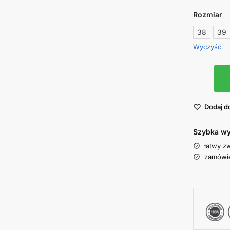
Rozmiar
38
39
Wyczyść
Dodaj d
Szybka wy
łatwy z
zamówie