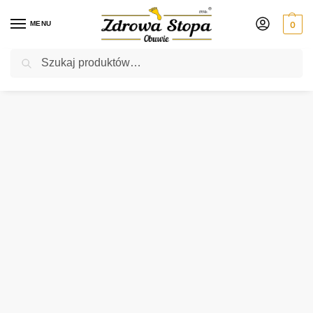
MENU
0
Szukaj
Rabat ⚡ 5% kod: ZDROWASTOPA (na obuwie poza promocją)
Strona główna
Damskie
klapki
Lano 3060-90 CZARNO ZIELONE klapki damskie
/
/
/