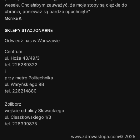
wesele. Chciałabym zauważyć, że moje stopy są ciężkie do
ubrania, ponieważ są bardzo opuchnięte”
Monika K.
SKLEPY STACJONARNE
Odwiedź nas w Warszawie
Centrum
ul. Hoża 43/49/3
tel. 226289322
i
przy metro Politechnika
ul. Waryńskiego 9B
tel. 226214880
Żoliborz
wejście od ulicy Słowackiego
ul. Cieszkowskiego 1/3
tel. 228399875
www.zdrowastopa.com© 2025