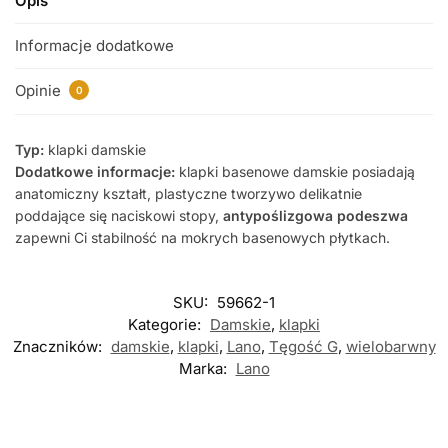
Opis
Informacje dodatkowe
Opinie
0
Typ:
klapki damskie
Dodatkowe informacje:
klapki basenowe damskie posiadają
anatomiczny kształt, plastyczne tworzywo delikatnie
poddające się naciskowi stopy,
antypoślizgowa podeszwa
zapewni Ci stabilność na mokrych basenowych płytkach.
SKU:
59662-1
Kategorie:
Damskie
,
klapki
Znaczników:
damskie
,
klapki
,
Lano
,
Tęgość G
,
wielobarwny
Marka:
Lano