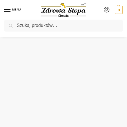
MENU
0
Szukaj
Rabat ⚡ 5% kod: ZDROWASTOPA (na obuwie poza promocją)
Strona główna
Damskie
kapcie
Inblu BS-051-028 JEANS kapcie damskie
/
/
/