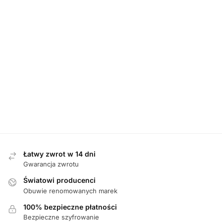
DAMSKIE
,
KAPCIE
DAMSKIE
,
KAPCIE
Inblu 155D165 BORDOWY
Inblu 155D164 GRANATOWY
kapcie damskie
kapcie damskie
99,00
zł
99,00
zł
Łatwy zwrot w 14 dni
Gwarancja zwrotu
Światowi producenci
Obuwie renomowanych marek
100% bezpieczne płatności
Bezpieczne szyfrowanie