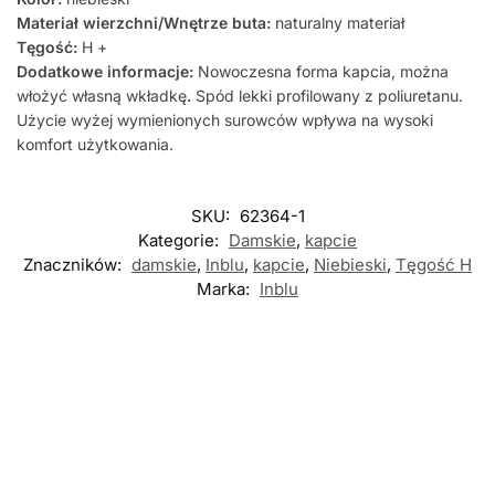
Materiał wierzchni/Wnętrze buta:
naturalny materiał
Tęgość:
H +
Dodatkowe informacje:
Nowoczesna forma kapcia, można
włożyć własną wkładkę
.
Spód lekki profilowany z poliuretanu.
Użycie wyżej wymienionych surowców wpływa na wysoki
komfort użytkowania.
SKU:
62364-1
Kategorie:
Damskie
,
kapcie
Znaczników:
damskie
,
Inblu
,
kapcie
,
Niebieski
,
Tęgość H
Marka:
Inblu