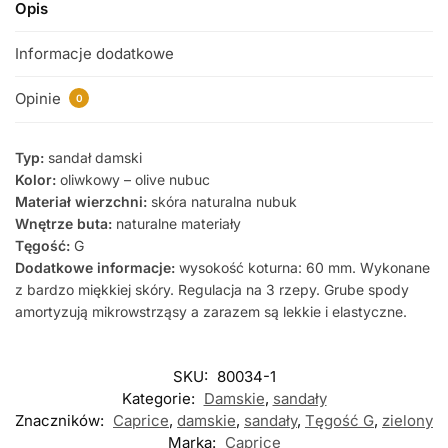
Opis
Informacje dodatkowe
Opinie
0
Typ:
sandał damski
Kolor:
oliwkowy – olive nubuc
Materiał wierzchni:
skóra naturalna nubuk
Wnętrze buta:
naturalne materiały
Tęgość:
G
Dodatkowe informacje:
wysokość koturna: 60 mm. Wykonane
z bardzo miękkiej skóry. Regulacja na 3 rzepy. Grube spody
amortyzują mikrowstrząsy a zarazem są lekkie i elastyczne.
SKU:
80034-1
Kategorie:
Damskie
,
sandały
Znaczników:
Caprice
,
damskie
,
sandały
,
Tęgość G
,
zielony
Marka:
Caprice