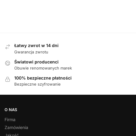
Tamaris 88736-46 007 BLACK sandały
Waldlaufer 81
damskie
349,00
zł
Łatwy zwrot w 14 dni
Gwarancja zwrotu
Światowi producenci
Obuwie renomowanych marek
100% bezpieczne płatności
Bezpieczne szyfrowanie
O NAS
Firma
Zamówienia
Jakość