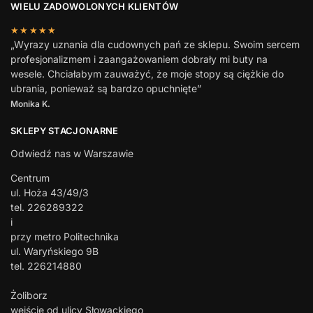
WIELU ZADOWOLONYCH KLIENTÓW
★★★★★
„Wyrazy uznania dla cudownych pań ze sklepu. Swoim sercem
profesjonalizmem i zaangażowaniem dobrały mi buty na
wesele. Chciałabym zauważyć, że moje stopy są ciężkie do
ubrania, ponieważ są bardzo opuchnięte”
Monika K.
SKLEPY STACJONARNE
Odwiedź nas w Warszawie
Centrum
ul. Hoża 43/49/3
tel. 226289322
i
przy metro Politechnika
ul. Waryńskiego 9B
tel. 226214880
Żoliborz
wejście od ulicy Słowackiego