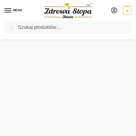
MENU
0
Szukaj
Rabat ⚡ 5% kod: ZDROWASTOPA (na obuwie poza promocją)
Strona główna
Damskie
sandały
Caprice 28753-42 724 OLIVE NUBUC sandały damskie
/
/
/