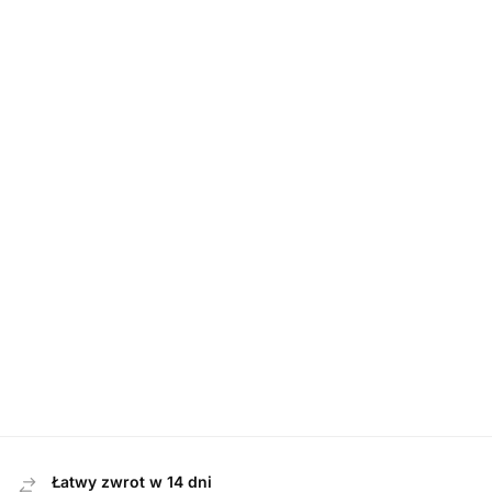
Nowość
Nowość
Nowość
BOTKI
,
DAMSKIE
BOTKI
,
DAMSKIE
BOTKI
,
DAMSKIE
Waldlaufer
Caprice 25325-
Caprice 25323-
609803 199 001
47 044 BLACK
47 302 DK BRN
SCHWARZ botki
STRETCH botki
STRETCH botki
damskie
damskie
damskie
579,00
zł
319,00
zł
369,00
zł
Łatwy zwrot w 14 dni