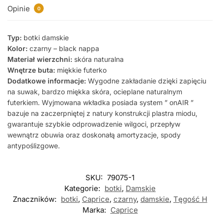
Opinie
0
Typ:
botki damskie
Kolor:
czarny – black nappa
Materiał wierzchni:
skóra naturalna
Wnętrze buta:
miękkie futerko
Dodatkowe informacje:
Wygodne zakładanie dzięki zapięciu
na suwak, bardzo miękka skóra, ocieplane naturalnym
futerkiem. Wyjmowana wkładka posiada system ” onAIR ”
bazuje na zaczerpniętej z natury konstrukcji plastra miodu,
gwarantuje szybkie odprowadzenie wilgoci, przepływ
wewnątrz obuwia oraz doskonałą amortyzacje, spody
antypoślizgowe.
SKU:
79075-1
Kategorie:
botki
,
Damskie
Znaczników:
botki
,
Caprice
,
czarny
,
damskie
,
Tęgość H
Marka:
Caprice