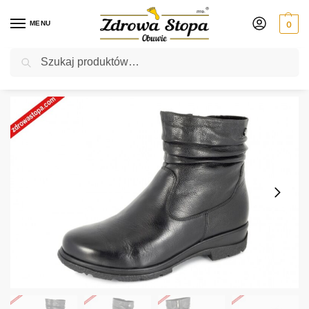
MENU
0
Szukaj
Rabat ⚡ 5% kod: ZDROWASTOPA (na obuwie poza promocją)
Strona główna
Damskie
botki
Caprice 26460-43 022 BLACK NAPPA botki damskie
/
/
/