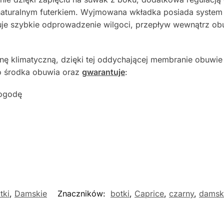
naturalnym futerkiem. Wyjmowana wkładka posiada system ”
ntuje szybkie odprowadzenie wilgoci, przepływ wewnątrz o
ę klimatyczną, dzięki tej oddychającej membranie obuwie
o środka obuwia oraz
gwarantuje
:
pogodę
tki
,
Damskie
Znaczników:
botki
,
Caprice
,
czarny
,
damsk