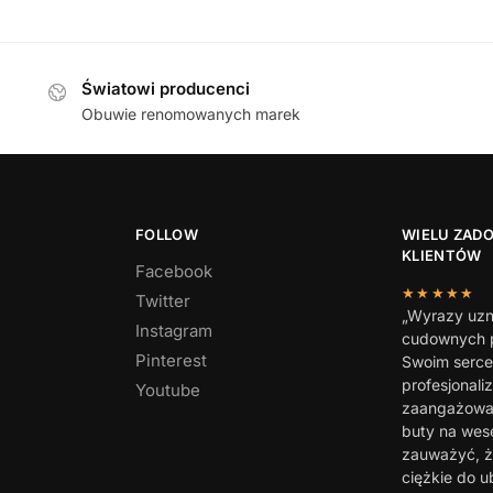
319,00
zł
579,00
zł
Światowi producenci
Obuwie renomowanych marek
FOLLOW
WIELU ZAD
KLIENTÓW
Facebook
★★★★★
Twitter
„Wyrazy uzn
Instagram
cudownych p
Pinterest
Swoim serc
profesjonali
Youtube
zaangażowan
buty na wes
zauważyć, ż
ciężkie do u