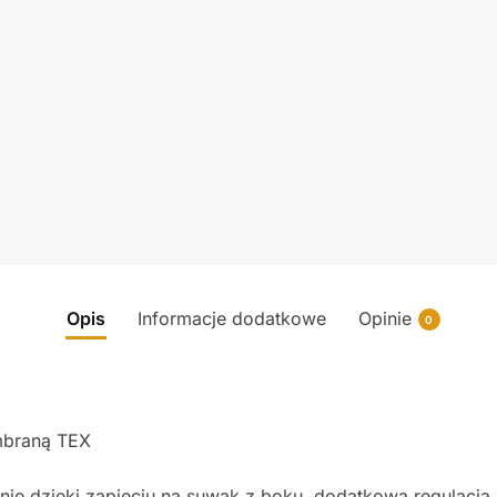
Opis
Informacje dodatkowe
Opinie
0
mbraną TEX
e dzięki zapięciu na suwak z boku, dodatkowa regulacją 