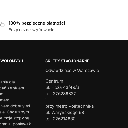
100% bezpieczne płatności
Bezpieczne szyfrowanie
OWOLONYCH
SKLEPY STACJONARNE
Odwiedź nas w Warszawie
Centrum
ania dla
ul. Hoża 43/49/3
ań ze sklepu.
tel. 226289322
em
i
zmem i
iem dobrały mi
przy metro Politechnika
ele. Chciałabym
ul. Waryńskiego 9B
e moje stopy są
tel. 226214880
brania, ponieważ