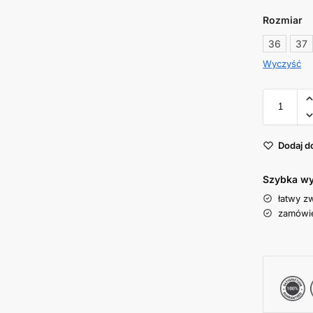
Rozmiar
36
37
Wyczyść
Dodaj d
Szybka wy
łatwy z
zamówie