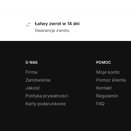
369,00
zł
Łatwy zwrot w 14 dni
Gwarancja zwrotu
O NAS
POMOC
Firma
Moje konto
Zamówienia
Pomoc klienta
Jakość
Kontakt
Polityka prywatności
Regulamin
Karty podarunkowe
FAQ