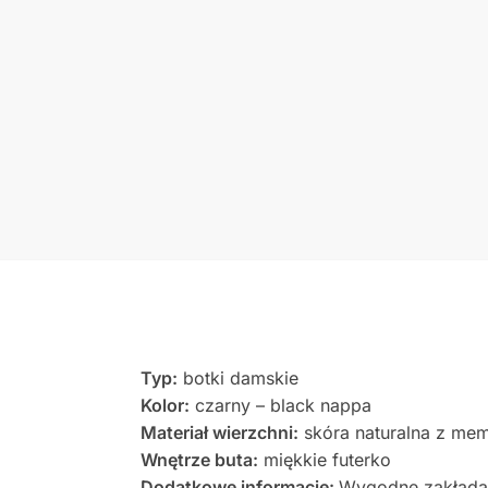
Typ:
botki damskie
Kolor:
czarny – black nappa
Materiał wierzchni:
skóra naturalna z me
Wnętrze buta:
miękkie futerko
Dodatkowe informacje:
Wygodne zakładani