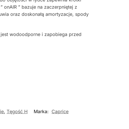
 onAIR ” bazuje na zaczerpniętej z
buwia oraz doskonałą amortyzacje, spody
 jest wodoodporne i zapobiega przed
ie
,
Tęgość H
Marka:
Caprice