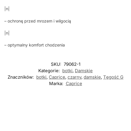
|n|
– ochronę przed mrozem i wilgocią
|n|
– optymalny komfort chodzenia
SKU:
79062-1
Kategorie:
botki
,
Damskie
Znaczników:
botki
,
Caprice
,
czarny
,
damskie
,
Tęgość G
Marka:
Caprice
Nowość
Nowość