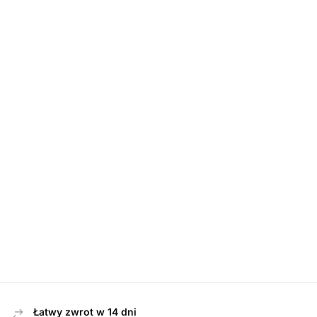
BOTKI
,
DAMSKIE
Caprice 25323-47 302 DK BRN STRETCH
Caprice 25325
botki damskie
369,00
zł
Łatwy zwrot w 14 dni