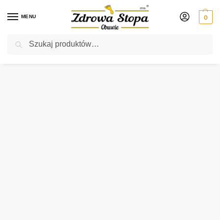
MENU
0
Szukaj
Rabat ⚡ 5% kod: ZDROWASTOPA (na obuwie poza promocją)
Strona główna
Damskie
botki
Caprice 26226-41 019 BLACK COMB botki damskie
/
/
/