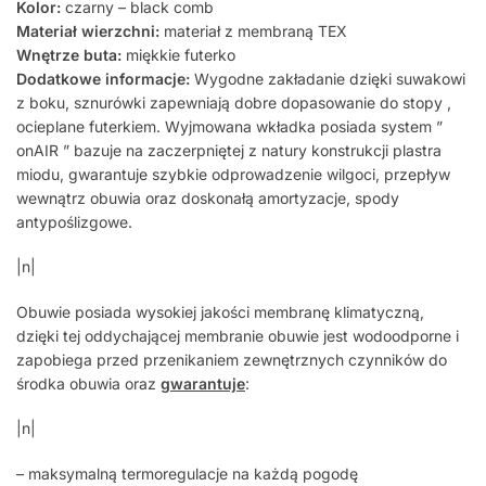
Kolor:
czarny – black comb
Materiał wierzchni:
materiał z membraną TEX
Wnętrze buta:
miękkie futerko
Dodatkowe informacje:
Wygodne zakładanie dzięki suwakowi
z boku, sznurówki zapewniają dobre dopasowanie do stopy ,
ocieplane futerkiem. Wyjmowana wkładka posiada system ”
onAIR ” bazuje na zaczerpniętej z natury konstrukcji plastra
miodu, gwarantuje szybkie odprowadzenie wilgoci, przepływ
wewnątrz obuwia oraz doskonałą amortyzacje, spody
antypoślizgowe.
|n|
Obuwie posiada wysokiej jakości membranę klimatyczną,
dzięki tej oddychającej membranie obuwie jest wodoodporne i
zapobiega przed przenikaniem zewnętrznych czynników do
środka obuwia oraz
gwarantuje
:
|n|
– maksymalną termoregulacje na każdą pogodę