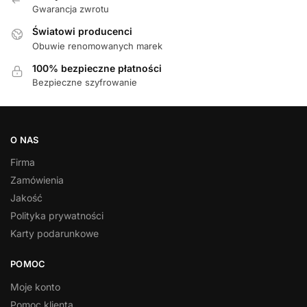
Gwarancja zwrotu
Światowi producenci
Obuwie renomowanych marek
100% bezpieczne płatności
Bezpieczne szyfrowanie
O NAS
Firma
Zamówienia
Jakość
Polityka prywatności
Karty podarunkowe
POMOC
Moje konto
Pomoc klienta