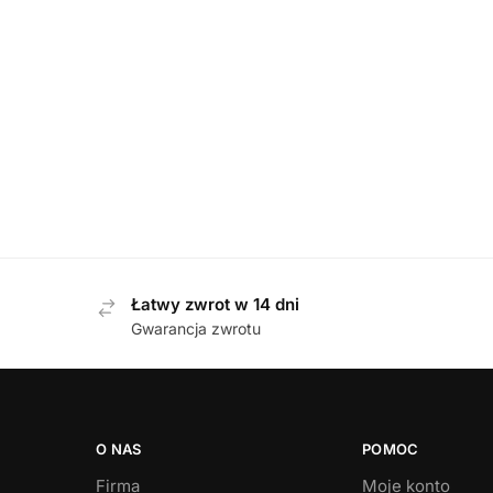
BOTKI
,
DAMSKIE
Waldlaufer 609803 199 001 SCHWARZ
Capr
botki damskie
S
579,00
zł
Łatwy zwrot w 14 dni
Gwarancja zwrotu
O NAS
POMOC
Firma
Moje konto