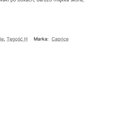
ie
,
Tęgość H
Marka:
Caprice