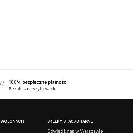
E
44 BLACK
mskie
100% bezpieczne płatności
Bezpieczne szyfrowanie
OWOLONYCH
SKLEPY STACJONARNE
Odwiedź nas w Warszawie