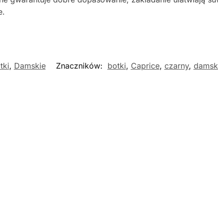
e.
tki
,
Damskie
Znaczników:
botki
,
Caprice
,
czarny
,
damsk
Nowość