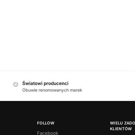
BOTKI
,
DAMSKIE
BOTKI
,
DAMSKI
ice 25323-47 302 DK BRN
Caprice 25325-47 0
TRETCH botki damskie
STRETCH botki da
369,00
zł
319,00
zł
Światowi producenci
Obuwie renomowanych marek
FOLLOW
WIELU ZAD
KLIENTÓW
Facebook