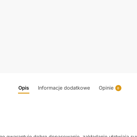
Opis
Informacje dodatkowe
Opinie
0
e gwarantuje dobre dopasowanie, zakładanie ułatwiają su