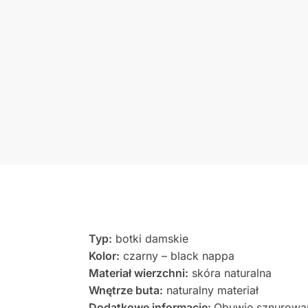
Typ:
botki damskie
Kolor:
czarny – black nappa
Materiał wierzchni:
skóra naturalna
Wnętrze buta:
naturalny materiał
Dodatkowe informacje:
Obuwie sznurowan