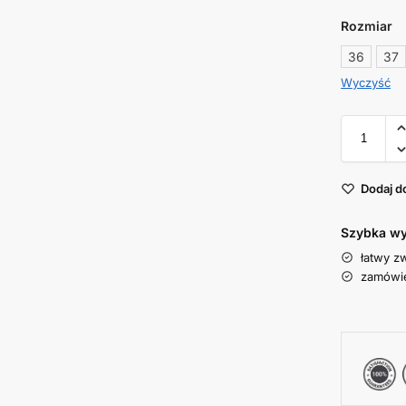
Rozmiar
36
37
Wyczyść
Dodaj d
Szybka wy
łatwy z
zamówie