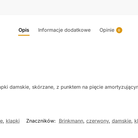
Opis
Informacje dodatkowe
Opinie
0
pki damskie, skórzane, z punktem na pięcie amortyzującym
e
,
klapki
Znaczników:
Brinkmann
,
czerwony
,
damskie
,
k