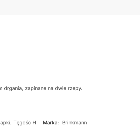
 drgania, zapinane na dwie rzepy.
lapki
,
Tęgość H
Marka:
Brinkmann