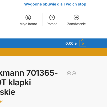
Wygodne obuwie dla Twoich stóp
Moje konto
Pomoc
Zamówienie
0,00
zł
0
nkmann 701365-
T klapki
skie
zł