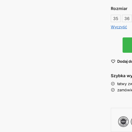
Rozmiar
35
36
Wyczyść
Dodaj d
Szybka wy
łatwy z
zamówie