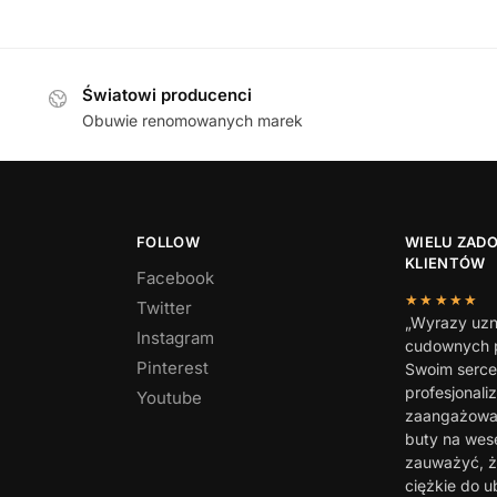
499,00
zł
489,00
zł
Światowi producenci
Obuwie renomowanych marek
FOLLOW
WIELU ZAD
KLIENTÓW
Facebook
★★★★★
Twitter
„Wyrazy uzn
Instagram
cudownych p
Pinterest
Swoim serc
profesjonali
Youtube
zaangażowan
buty na wes
zauważyć, ż
ciężkie do u