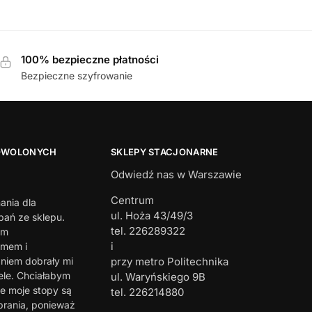
100% bezpieczne płatności
Bezpieczne szyfrowanie
OWOLONYCH
SKLEPY STACJONARNE
Odwiedź nas w Warszawie
Centrum
ania dla
ul. Hoża 43/49/3
ań ze sklepu.
tel. 226289322
em
i
zmem i
iem dobrały mi
przy metro Politechnika
ele. Chciałabym
ul. Waryńskiego 9B
e moje stopy są
tel. 226214880
brania, ponieważ