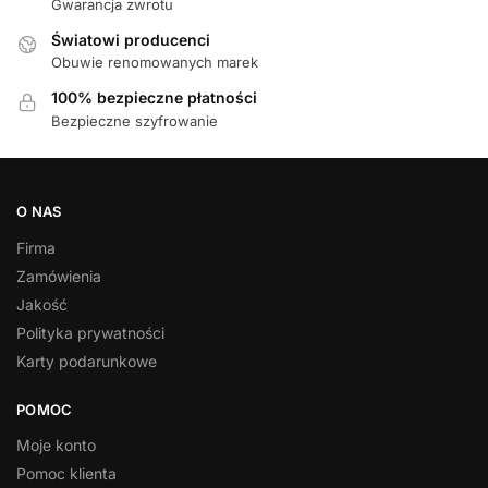
Gwarancja zwrotu
Światowi producenci
Obuwie renomowanych marek
100% bezpieczne płatności
Bezpieczne szyfrowanie
O NAS
Firma
Zamówienia
Jakość
Polityka prywatności
Karty podarunkowe
POMOC
Moje konto
Pomoc klienta