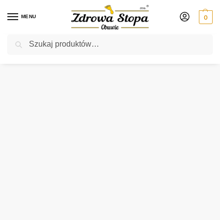
MENU
0
Szukaj
Rabat ⚡ 5% kod: ZDROWASTOPA (na obuwie poza promocją)
Strona główna
Damskie
klapki
Brinkmann 700718-04 ROT klapki damskie
/
/
/