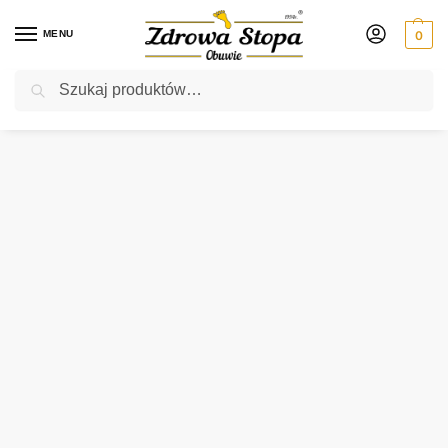
MENU
0
Szukaj
Rabat ⚡ 5% kod: ZDROWASTOPA (na obuwie poza promocją)
Strona główna
Damskie
klapki
Berkemann 01023-364 BLAU klapki damskie
/
/
/