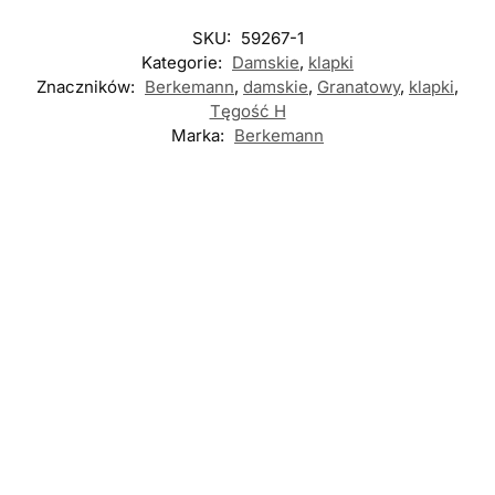
SKU:
59267-1
Kategorie:
Damskie
,
klapki
Znaczników:
Berkemann
,
damskie
,
Granatowy
,
klapki
,
Tęgość H
Marka:
Berkemann
Nowość
Nowość
Nowość
DAMSKIE
,
KLAPKI
DAMSKIE
,
KLAPKI
DAMSKIE
,
KLAPKI
Adanex 29449
Berkemann
Berkemann
BEŻOWE klapki
01027-371 BLAU
01023-736 BEIGE
damskie
klapki damskie
klapki damskie