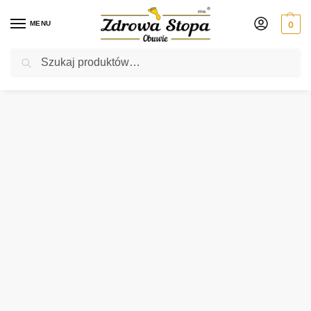
MENU
0
Szukaj
Rabat ⚡ 5% kod: ZDROWASTOPA (na obuwie poza promocją)
Strona główna
Męskie
półbuty
Befado 871M004 CZARNY półbuty męskie
/
/
/