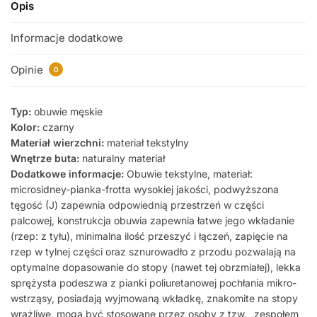
Opis
Informacje dodatkowe
Opinie
0
Typ:
obuwie męskie
Kolor:
czarny
Materiał wierzchni:
materiał tekstylny
Wnętrze buta:
naturalny materiał
Dodatkowe informacje:
Obuwie tekstylne, materiał:
microsidney-pianka-frotta wysokiej jakości, podwyższona
tęgość (J) zapewnia odpowiednią przestrzeń w części
palcowej, konstrukcja obuwia zapewnia łatwe jego wkładanie
(rzep: z tyłu), minimalna ilość przeszyć i łączeń, zapięcie na
rzep w tylnej części oraz sznurowadło z przodu pozwalają na
optymalne dopasowanie do stopy (nawet tej obrzmiałej), lekka
sprężysta podeszwa z pianki poliuretanowej pochłania mikro-
wstrząsy, posiadają wyjmowaną wkładkę, znakomite na stopy
wrażliwe, mogą być stosowane przez osoby z tzw. „zespołem