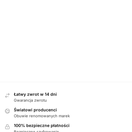
MĘSKIE
,
PÓŁBUTY
,
PROMOCJE
Skechers 220701/CRL CORAL półbuty męskie
Rieker 1221
729,00
zł
689,00
zł
Najniższa cena z 30 dni przed obniżką:
729,00
zł
.
Łatwy zwrot w 14 dni
Gwarancja zwrotu
Światowi producenci
Obuwie renomowanych marek
100% bezpieczne płatności
Bezpieczne szyfrowanie