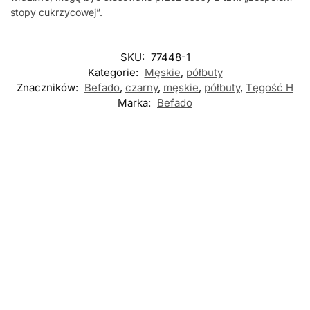
stopy cukrzycowej”.
SKU:
77448-1
Kategorie:
Męskie
,
półbuty
Znaczników:
Befado
,
czarny
,
męskie
,
półbuty
,
Tęgość H
Marka:
Befado
Nowość
Nowość
-5%