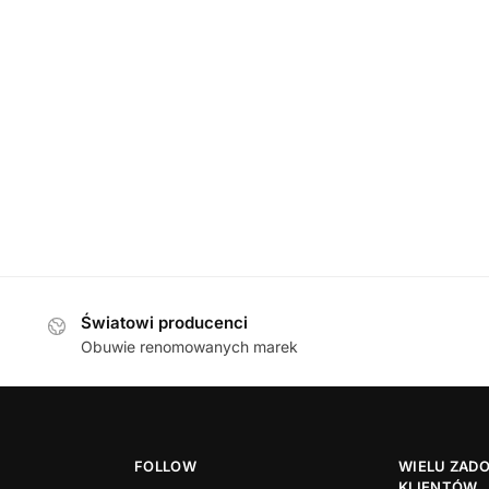
D
DAMSKIE
,
KLAPKI
Berkemann 0102
emann 01023-736 BEIGE klapki damskie
499,00
zł
Światowi producenci
Obuwie renomowanych marek
FOLLOW
WIELU ZAD
KLIENTÓW