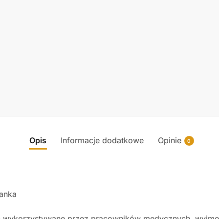
Opis
Informacje dodatkowe
Opinie
0
ianka
wykorzystywane przez pracowników medycznych, wyjmow