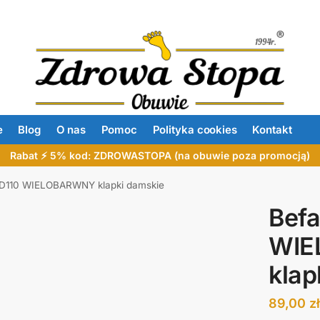
e
Blog
O nas
Pomoc
Polityka cookies
Kontakt
Rabat ⚡ 5% kod: ZDROWASTOPA (na obuwie poza promocją)
4D110 WIELOBARWNY klapki damskie
Befa
WIE
klap
89,00
z