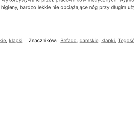
higieny, bardzo lekkie nie obciążające nóg przy długim u
kie
,
klapki
Znaczników:
Befado
,
damskie
,
klapki
,
Tęgoś
ość
Nowość