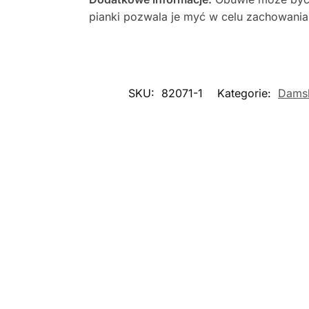
pianki pozwala je myć w celu zachowania 
SKU:
82071-1
Kategorie:
Dams
Nowość
Now