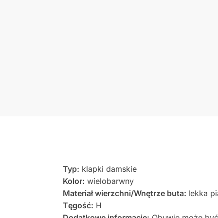
Typ:
klapki damskie
Kolor:
wielobarwny
Materiał wierzchni/Wnętrze buta:
lekka p
Tęgość:
H
Dodatkowe informacje:
Obuwie może być 