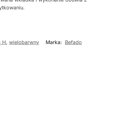
żytkowaniu.
ć H
,
wielobarwny
Marka:
Befado