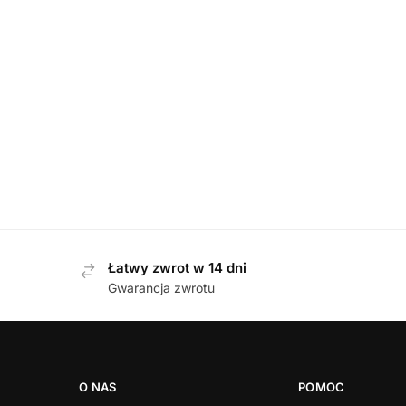
DAMSKIE
,
KLAPKI
Berkemann 01023-396 BLAU klapki damskie
Berk
499,00
zł
Łatwy zwrot w 14 dni
Gwarancja zwrotu
O NAS
POMOC