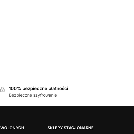
AMSKIE
,
KLAPKI
7-371 BLAU klapki damskie
489,00
zł
100% bezpieczne płatności
Bezpieczne szyfrowanie
OWOLONYCH
SKLEPY STACJONARNE