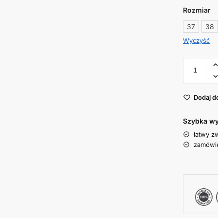
Rozmiar
37
38
Wyczyść
Dodaj d
Szybka wy
łatwy z
zamówie