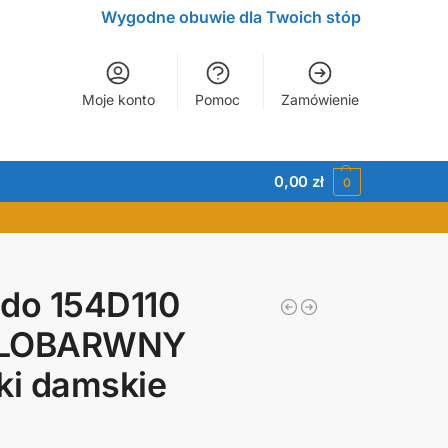
Wygodne obuwie dla Twoich stóp
Moje konto
Pomoc
Zamówienie
0,00
zł
0
do 154D110
LOBARWNY
ki damskie
ł