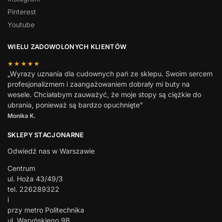
Pinterest
Youtube
WIELU ZADOWOLONYCH KLIENTÓW
★★★★★
„Wyrazy uznania dla cudownych pań ze sklepu. Swoim sercem
profesjonalizmem i zaangażowaniem dobrały mi buty na
wesele. Chciałabym zauważyć, że moje stopy są ciężkie do
ubrania, ponieważ są bardzo opuchnięte”
Monika K.
SKLEPY STACJONARNE
Odwiedź nas w Warszawie
Centrum
ul. Hoża 43/49/3
tel. 226289322
i
przy metro Politechnika
ul. Waryńskiego 9B