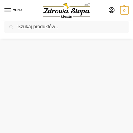
MENU
0
Szukaj
Rabat ⚡ 5% kod: ZDROWASTOPA (na obuwie poza promocją)
Strona główna
Damskie
sandały
Azaleia 18451 NUDE sandały damskie
/
/
/