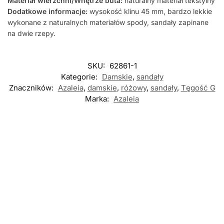
Materiał wierzchni/Wnętrze buta:
naturalny materiał tekstylny
Dodatkowe informacje:
wysokość klinu 45 mm, bardzo lekkie
wykonane z naturalnych materiałów spody, sandały zapinane
na dwie rzepy.
SKU:
62861-1
Kategorie:
Damskie
,
sandały
Znaczników:
Azaleia
,
damskie
,
różowy
,
sandały
,
Tęgość G
Marka:
Azaleia
Nowość
Nowość
DAMSKIE
,
DAMSKIE
,
SANDAŁY