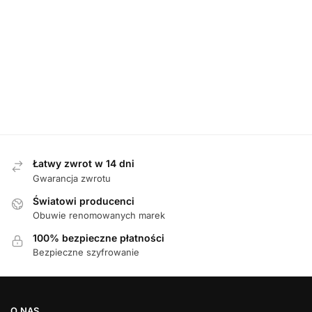
SANDAŁY
Rieker 41756-
Tamaris 88736-
DAMSKIE
,
SANDAŁY
22 BRAUN
46 007 BLACK
sandały
Waldlaufer 811004
sandały
damskie
329 361 SCHWARZ
damskie
SILBER sandały
349,00
zł
damskie
349,00
zł
479,00
zł
Łatwy zwrot w 14 dni
Gwarancja zwrotu
Światowi producenci
Obuwie renomowanych marek
100% bezpieczne płatności
Bezpieczne szyfrowanie
O NAS