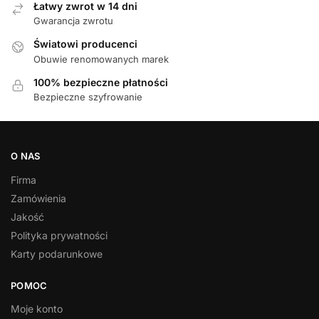
Łatwy zwrot w 14 dni
Gwarancja zwrotu
Światowi producenci
Obuwie renomowanych marek
100% bezpieczne płatności
Bezpieczne szyfrowanie
O NAS
Firma
Zamówienia
Jakość
Polityka prywatności
Karty podarunkowe
POMOC
Moje konto