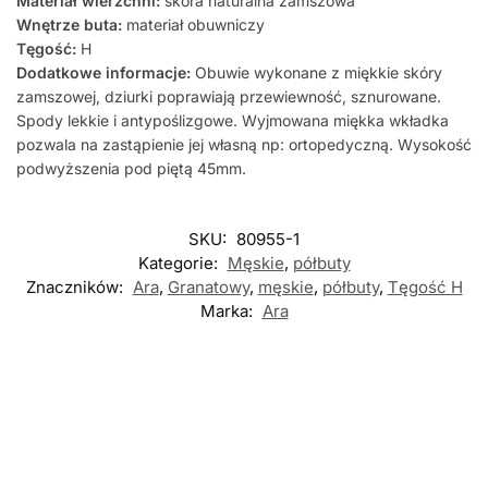
Materiał wierzchni:
skóra naturalna zamszowa
Wnętrze buta:
materiał obuwniczy
Tęgość:
H
Dodatkowe informacje:
Obuwie wykonane z miękkie skóry
zamszowej, dziurki poprawiają przewiewność, sznurowane.
Spody lekkie i antypoślizgowe. Wyjmowana miękka wkładka
pozwala na zastąpienie jej własną np: ortopedyczną. Wysokość
podwyższenia pod piętą 45mm.
SKU:
80955-1
Kategorie:
Męskie
,
półbuty
Znaczników:
Ara
,
Granatowy
,
męskie
,
półbuty
,
Tęgość H
Marka:
Ara
Nowość
Nowość
-5%