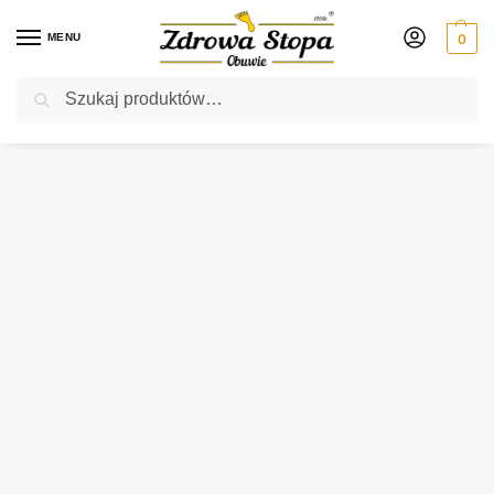
MENU
0
Szukaj
Rabat ⚡ 5% kod: ZDROWASTOPA (na obuwie poza promocją)
Strona główna
Męskie
półbuty
Ara 24563-12H BLAU półbuty męskie
/
/
/