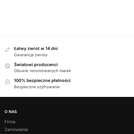
SCHWARZ botki
249,00
zł
STRETCH botki
damskie
damskie
579,00
zł
369,00
zł
Łatwy zwrot w 14 dni
Gwarancja zwrotu
Światowi producenci
Obuwie renomowanych marek
100% bezpieczne płatności
Bezpieczne szyfrowanie
O NAS
Firma
Zamówienia