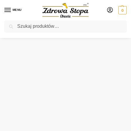
MENU
0
Szukaj
Rabat ⚡ 5% kod: ZDROWASTOPA (na obuwie poza promocją)
Strona główna
Damskie
botki
Ara 14102-01H SCHWARZ botki damskie
/
/
/