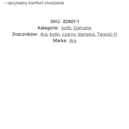
– optymalny komfort chodzenia
SKU:
82601-1
Kategorie:
botki
,
Damskie
Znaczników:
Ara
,
botki
,
czarny
,
damskie
,
Tęgość H
Marka:
Ara
Nowość
Nowość
Nowość
BOTKI
,
DAMSKIE
Jana 25364-
BOTKI
,
DAMSKIE
BOTKI
,
DAMSKIE
47 001 BLACK
Waldlaufer
Caprice 25323-47
botki damskie
609803 199 001
302 DK BRN