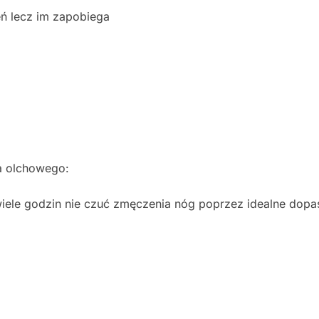
eń lecz im zapobiega
a olchowego:
 wiele godzin nie czuć zmęczenia nóg poprzez idealne dop