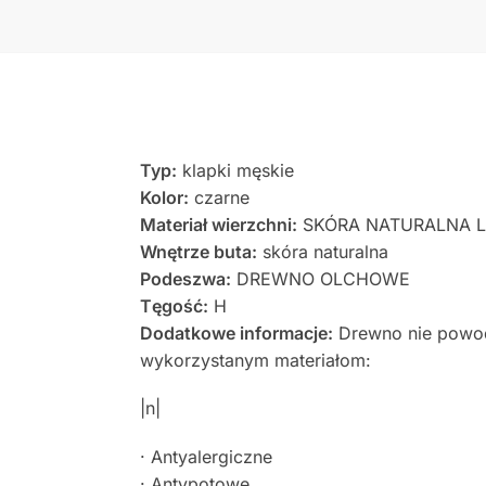
Typ:
klapki męskie
Kolor:
czarne
Materiał wierzch
ni:
SKÓRA NATURALNA 
Wnętrze buta:
skóra naturalna
Podeszwa:
DREWNO OLCHOWE
Tęgość:
H
Dodatkowe informacje:
Drewno nie powodu
wykorzystanym materiałom:
|n|
· Antyalergiczne
· Antypotowe