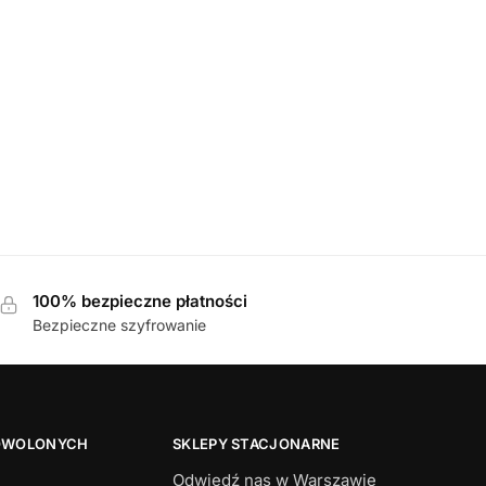
KLAPKI
,
MĘSKIE
428 SZARY klapki męskie
85,00
zł
100% bezpieczne płatności
Bezpieczne szyfrowanie
OWOLONYCH
SKLEPY STACJONARNE
Odwiedź nas w Warszawie