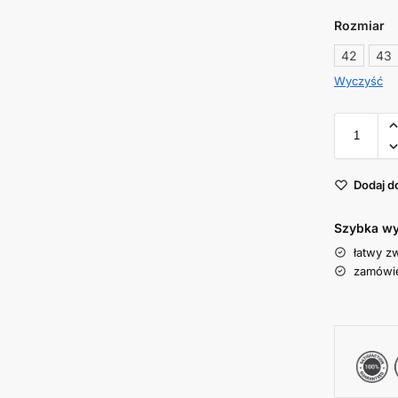
Rozmiar
42
43
Wyczyść
Dodaj d
Szybka wy
łatwy z
zamówie