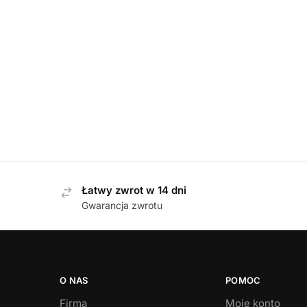
KLAPKI
,
MĘSKIE
Befado 548M050 GRANAT W KRATE klapki męskie
85,00
zł
Łatwy zwrot w 14 dni
Gwarancja zwrotu
O NAS
POMOC
Firma
Moje konto