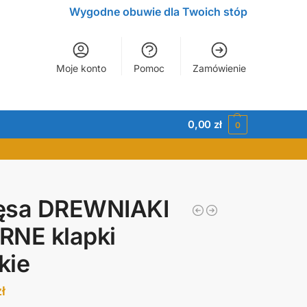
Wygodne obuwie dla Twoich stóp
Moje konto
Pomoc
Zamówienie
0,00
zł
0
ęsa DREWNIAKI
RNE klapki
kie
zł