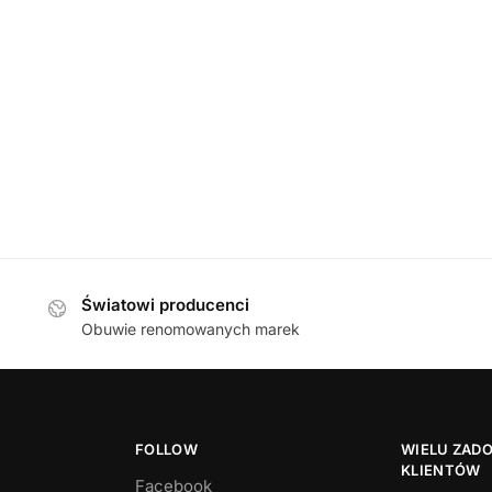
KLAPKI
,
MĘSKIE
Befado 089M427 SZARY klapki męskie
Befado 089M
85,00
zł
Światowi producenci
Obuwie renomowanych marek
FOLLOW
WIELU ZAD
KLIENTÓW
Facebook