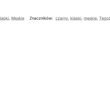
lapki
,
Męskie
Znaczników:
czarny
,
klapki
,
męskie
,
Tęgo
Nowość
Nowość