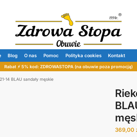
e
Blog
O nas
Pomoc
Polityka cookies
Kontakt
Rabat ⚡ 5% kod: ZDROWASTOPA (na obuwie poza promocją)
021-14 BLAU sandały męskie
Riek
BLA
męs
369,00