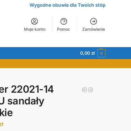
Wygodne obuwie dla Twoich stóp
Moje konto
Pomoc
Zamówienie
0,00
zł
0
er 22021-14
U sandały
kie
zł