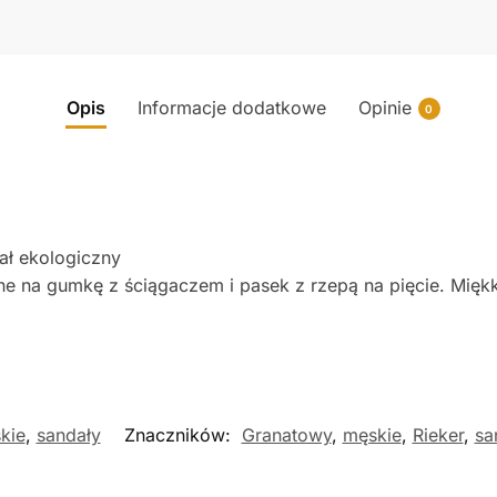
Opis
Informacje dodatkowe
Opinie
0
ał ekologiczny
 na gumkę z ściągaczem i pasek z rzepą na pięcie. Miękka
kie
,
sandały
Znaczników:
Granatowy
,
męskie
,
Rieker
,
sa