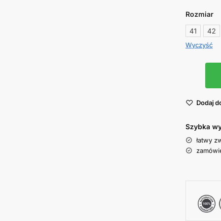
Rozmiar
41
42
Wyczyść
Dodaj d
Szybka wy
łatwy z
zamówie