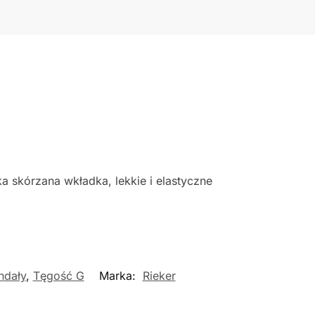
 skórzana wkładka, lekkie i elastyczne
ndały
,
Tęgość G
Marka:
Rieker