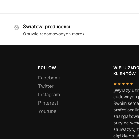
249,00
zł
379,00
zł
Światowi producenci
Obuwie renomowanych marek
FOLLOW
WIELU ZAD
KLIENTÓW
Facebook
★★★★★
Twitter
„Wyrazy uzn
Instagram
cudownych p
Pinterest
Swoim serc
profesjonali
Youtube
zaangażowan
buty na wes
zauważyć, ż
ciężkie do u