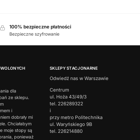
100% bezpieczne płatności
Bezpieczne szyfrowanie
OWOLONYCH
SKLEPY STACJONARNE
Odwiedź nas w Warszawie
Centrum
ania dla
ul. Hoża 43/49/3
ań ze sklepu.
tel. 226289322
em
i
zmem i
iem dobrały mi
przy metro Politechnika
ele. Chciałabym
ul. Waryńskiego 9B
e moje stopy są
tel. 226214880
brania, ponieważ