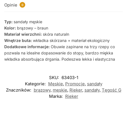
Opinie
0
Typ:
sandały męskie
Kolor:
brązowy – braun
Materiał wierzchni:
skóra naturaln
Wnętrze buta:
wkładka skórzana + materiał ekologiczny
Dodatkowe informacje:
Obuwie zapinane na trzy rzepy co
pozwala na idealne dopasowanie do stopy, bardzo miękka
wkładka absorbująca drgania. Podeszwa lekka i elastyczna
SKU:
63403-1
Kategorie:
Męskie
,
Promocje
,
sandały
Znaczników:
brązowy
,
męskie
,
Rieker
,
sandały
,
Tęgość G
Marka:
Rieker