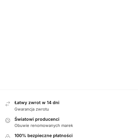
MĘSKIE
,
SANDAŁY
MĘSKIE
,
SANDAŁY
MĘSKIE
,
SANDAŁY
Manitu 610031-
Rieker 26450-26
Rieker 25055-00
05 BLAU sandały
BRAUN sandały
SCHWARZ
męskie
męskie
sandały męskie
249,00
zł
379,00
zł
339,00
zł
Łatwy zwrot w 14 dni
Gwarancja zwrotu
Światowi producenci
Obuwie renomowanych marek
100% bezpieczne płatności