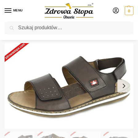
MENU
0
Szukaj
Rabat ⚡ 5% kod: ZDROWASTOPA (na obuwie poza promocją)
Strona główna
Męskie
sandały
Rieker 21080-25 BRAUN sandały męskie
/
/
/