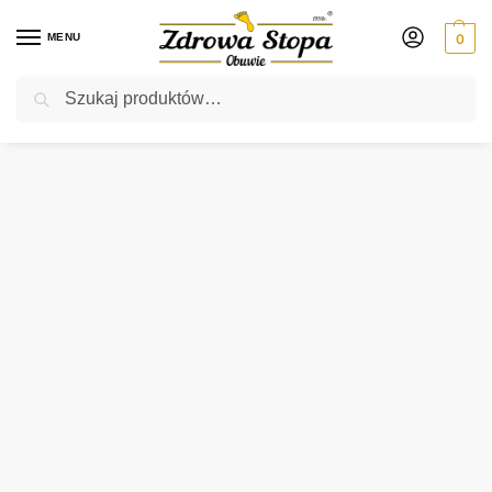
MENU
0
Szukaj
Rabat ⚡ 5% kod: ZDROWASTOPA (na obuwie poza promocją)
Strona główna
Męskie
klapki
Befado 089M415 GRANATOWE klapki męskie
/
/
/