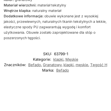
Materiał wierzchni:
materiał tekstylny
Wnętrze klapka:
naturalny materiał
Dodatkowe informacje:
obuwie wykonane jest z wysokiej
jakości, przewiewnych, naturalnych tkanin tekstylnych a lekkie,
elastyczne spody PU zagwarantują wygodę i komfort
użytkowania. Obuwie zostało zaprojektowane dla stóp o
poszerzonych tęgości.
SKU:
63799-1
Kategorie:
klapki
,
Męskie
Znaczników:
Befado
,
Granatowy
,
klapki
,
męskie
,
Tęgość H
Marka:
Befado
Nowość
Nowość
Nowość