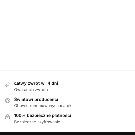
KLAPKI
,
MĘSKIE
KLAPKI
,
MĘSKIE
KLAPKI
,
MĘSKIE
Befado 089M427
Befado 089M428
Adanex 28740
SZARY klapki
SZARY klapki
GRANATOWY
męskie
męskie
klapki męskie
85,00
zł
85,00
zł
89,00
zł
Łatwy zwrot w 14 dni
Gwarancja zwrotu
Światowi producenci
Obuwie renomowanych marek
100% bezpieczne płatności
Bezpieczne szyfrowanie