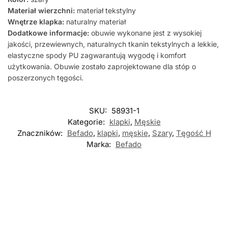
Materiał wierzchni:
materiał tekstylny
Wnętrze klapka:
naturalny materiał
Dodatkowe informacje:
obuwie wykonane jest z wysokiej
jakości, przewiewnych, naturalnych tkanin tekstylnych a lekkie,
elastyczne spody PU zagwarantują wygodę i komfort
użytkowania. Obuwie zostało zaprojektowane dla stóp o
poszerzonych tęgości.
SKU:
58931-1
Kategorie:
klapki
,
Męskie
Znaczników:
Befado
,
klapki
,
męskie
,
Szary
,
Tęgość H
Marka:
Befado
Nowość
Nowość
Nowość