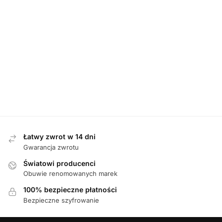
KLAPKI
,
MĘSKIE
KLAPKI
,
MĘSKIE
KLAPKI
,
MĘSKIE
Befado 089M427
Befado 089M428
Adanex 28740
SZARY klapki
SZARY klapki
GRANATOWY
męskie
męskie
klapki męskie
85,00
zł
85,00
zł
89,00
zł
Łatwy zwrot w 14 dni
Gwarancja zwrotu
Światowi producenci
Obuwie renomowanych marek
100% bezpieczne płatności
Bezpieczne szyfrowanie