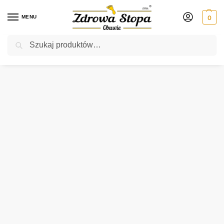
MENU
0
Szukaj
Rabat ⚡ 5% kod: ZDROWASTOPA (na obuwie poza promocją)
Strona główna
Męskie
klapki
Befado 089M410 SZARY W KRATE klapki męskie
/
/
/