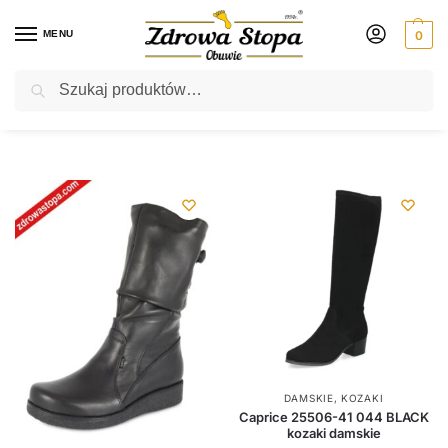
MENU
0
Szukaj
Rabat ⚡ 5% kod: ZDROWASTOPA (na obuwie poza promocją)
Strona główna
Sklep
/
DAMSKIE
,
KOZAKI
Caprice 25506-41 044 BLACK
kozaki damskie