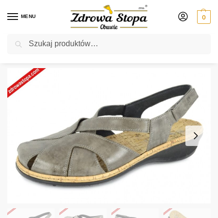
MENU
0
Szukaj
Rabat ⚡ 5% kod: ZDROWASTOPA (na obuwie poza promocją)
Strona główna
Damskie
sandały
Suave 720131-9 CLOUDY sandały damskie
/
/
/