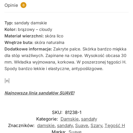
Opinie
0
Typ:
sandały damskie
Kolor:
brązowy – cloudy
Materiał wierzchni:
skóra lico
Wnętrze buta:
skóra naturalna
Dodatkowe informacje:
Zakryte palce. Skórka bardzo miękka
dla stóp wrażliwych. Zapinane na rzepe. Wysokość obcasa 30
mm. Wkładka wyjmowana, korkowa. W poszerzonej tęgości H.
Spody bardzo lekkie i elastyczne, antypoślizgowe.
|n|
Najnowsza linia sandałów SUAVE!
SKU:
81238-1
Kategorie:
Damskie
,
sandały
Znaczników:
damskie
,
sandały
,
Suave
,
Szary
,
Tęgość H
Marka:
Suave