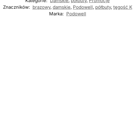
Kategorie:
Damskie
,
półbuty
,
Promocje
Znaczników:
brązowy
,
damskie
,
Podowell
,
półbuty
,
tęgość K
Marka:
Podowell
Nowość
Nowość
Nowość
DAMSKIE
,
PÓŁBUTY
DAMSKIE
,
PÓŁBUTY
Rieker
DAMSKIE
,
PÓŁBUTY
Waldlaufer
N32G0-25
Caprice 24708-42
634002 100 194
BRAUN
35A MAHOGANY
NOTTE półbuty
półbuty
MET półbuty
damskie
damskie
damskie
549,00
zł
359,00
zł
369,00
zł