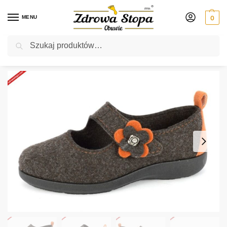
MENU
0
Szukaj
Rabat ⚡ 5% kod: ZDROWASTOPA (na obuwie poza promocją)
Strona główna
Damskie
półbuty
Podowell TATOO MARRON półbuty damskie
/
/
/