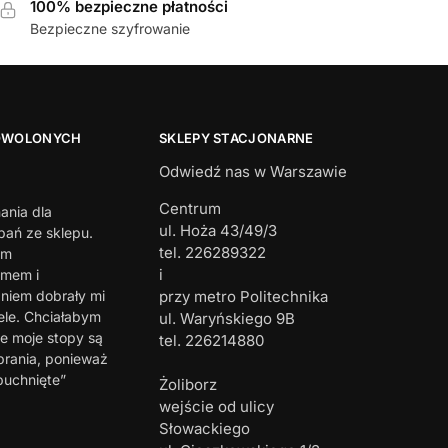
100% bezpieczne płatności
Bezpieczne szyfrowanie
OWOLONYCH
SKLEPY STACJONARNE
Odwiedź nas w Warszawie
Centrum
ania dla
ul. Hoża 43/49/3
ań ze sklepu.
tel. 226289322
em
i
zmem i
iem dobrały mi
przy metro Politechnika
ele. Chciałabym
ul. Waryńskiego 9B
e moje stopy są
tel. 226214880
brania, ponieważ
puchnięte”
Żoliborz
wejście od ulicy
Słowackiego