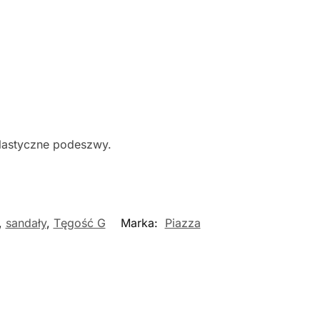
elastyczne podeszwy.
,
sandały
,
Tęgość G
Marka:
Piazza