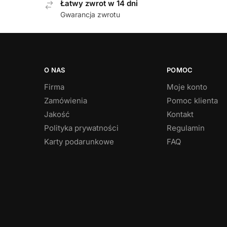
Łatwy zwrot w 14 dni
Gwarancja zwrotu
O NAS
POMOC
Firma
Moje konto
Zamówienia
Pomoc klienta
Jakość
Kontakt
Polityka prywatności
Regulamin
Karty podarunkowe
FAQ