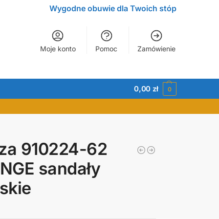
Wygodne obuwie dla Twoich stóp
Moje konto
Pomoc
Zamówienie
0,00
zł
0
zza 910224-62
NGE sandały
skie