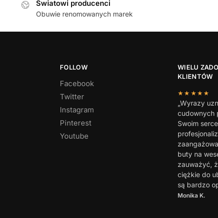
Światowi producenci
Obuwie renomowanych marek
FOLLOW
WIELU ZAD
KLIENTÓW
Facebook
★★★★★
Twitter
„Wyrazy uzn
Instagram
cudownych p
Pinterest
Swoim serc
profesjonali
Youtube
zaangażowan
buty na wes
zauważyć, ż
ciężkie do u
są bardzo o
Monika K.