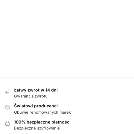
DAMSKIE
,
KLAPKI
DAMSKIE
,
KLAPKI
DAMSKIE
,
KLAPKI
Adanex 29449
Berkemann
Berkemann
BEŻOWE klapki
01027-371 BLAU
01023-736 BEIGE
damskie
klapki damskie
klapki damskie
119,00
zł
489,00
zł
499,00
zł
Łatwy zwrot w 14 dni
Gwarancja zwrotu
Światowi producenci
Obuwie renomowanych marek
100% bezpieczne płatności
Bezpieczne szyfrowanie