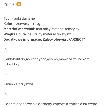
Opinie
0
Typ:
klapki damskie
Kolor:
czerwony – rouge
Materiał wierzchni:
naturalny materiał tekstylny
Wnętrze buta:
naturalny materiał tekstylny
Dodatkowe informacje: Zalety obuwia „FARGEOT”
|n|
– antybakteryjna i oddychająca wyjmowana wkładka z
mikrofibry
|n|
– miękka przyszwa
|n|
– dobre dopasowanie do stopy zapewnia zapięcie na rzepę