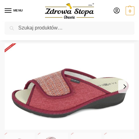
MENU
0
Szukaj
Rabat ⚡ 5% kod: ZDROWASTOPA (na obuwie poza promocją)
Strona główna
Damskie
klapki
Fargeot PABLITA ROUGE klapki damskie
/
/
/