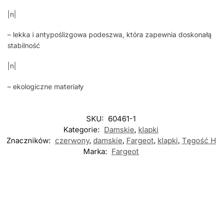
|n|
– lekka i antypoślizgowa podeszwa, która zapewnia doskonałą
stabilność
|n|
– ekologiczne materiały
SKU:
60461-1
Kategorie:
Damskie
,
klapki
Znaczników:
czerwony
,
damskie
,
Fargeot
,
klapki
,
Tęgość H
Marka:
Fargeot
Nowość
Nowość
Nowość