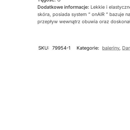
Dodatkowe informacje:
Lekkie i elastycz
skóra, posiada system ” onAIR ” bazuje na
przepływ wewnątrz obuwia oraz doskonał
SKU:
79954-1
Kategorie:
baleriny
,
Da