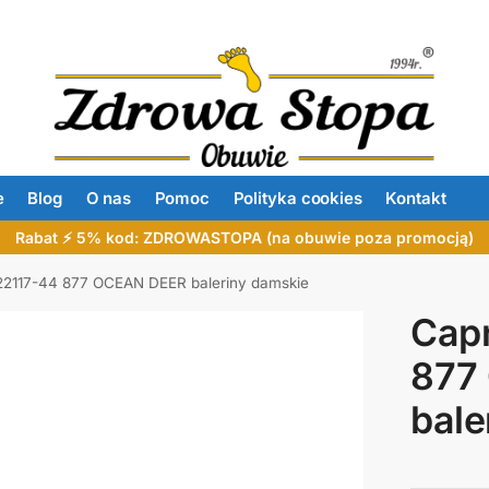
e
Blog
O nas
Pomoc
Polityka cookies
Kontakt
Rabat ⚡ 5% kod: ZDROWASTOPA (na obuwie poza promocją)
22117-44 877 OCEAN DEER baleriny damskie
Capr
877
bale