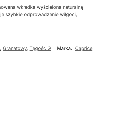
jmowana wkładka wyścielona naturalną
tuje szybkie odprowadzenie wilgoci,
,
Granatowy
,
Tęgość G
Marka:
Caprice