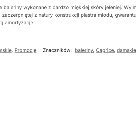
ne baleriny wykonane z bardzo miękkiej skóry jeleniej. Wy
 zaczerpniętej z natury konstrukcji plastra miodu, gwaran
ą amortyzacje.
mskie
,
Promocje
Znaczników:
baleriny
,
Caprice
,
damskie
Nowość