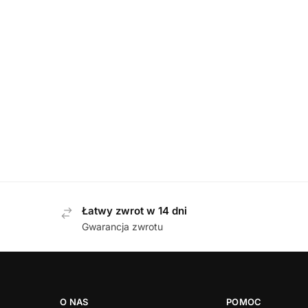
BALERINY
,
DAMSKIE
Josef Seibel 74809 984 200 BEIGE
Befad
baleriny damskie
399,00
zł
Łatwy zwrot w 14 dni
Gwarancja zwrotu
O NAS
POMOC