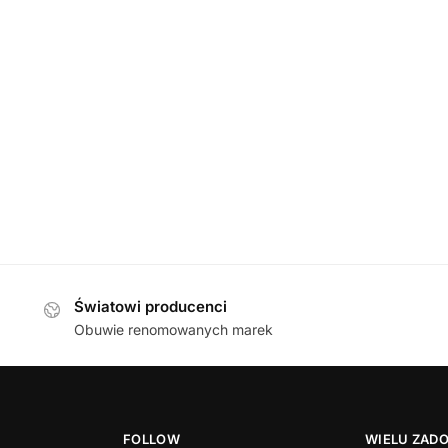
BALERINY
,
DAMSKIE
BALERINY
,
DAMSK
o 197D002 CZARNY baleriny
Caprice 22161-42 02B 
damskie
baleriny damsk
149,00
zł
349,00
zł
Światowi producenci
Obuwie renomowanych marek
FOLLOW
WIELU ZAD